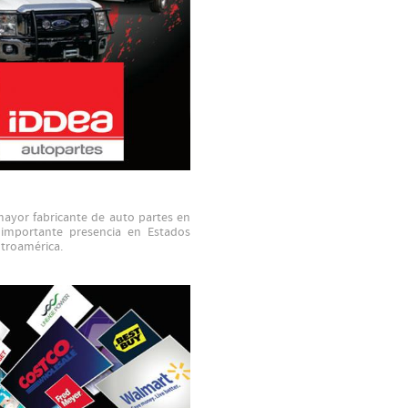
mayor fabricante de auto partes en
 importante presencia en Estados
troamérica.