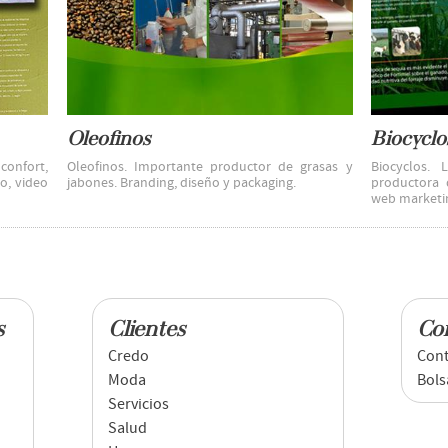
Oleofinos
Biocyclo
confort,
Oleofinos. Importante productor de grasas y
Biocyclos. 
o, video
jabones. Branding, diseño y packaging.
productora 
web marketi
s
Clientes
Co
Credo
Cont
Moda
Bols
Servicios
Salud