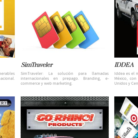
SimTraveler
IDDEA
merables
SimTraveler: La solución para llamadas
Iddea es el 
cional.
internacionales en prepago. Branding, e-
México, con
commerce y web marketing.
Unidos y Cen