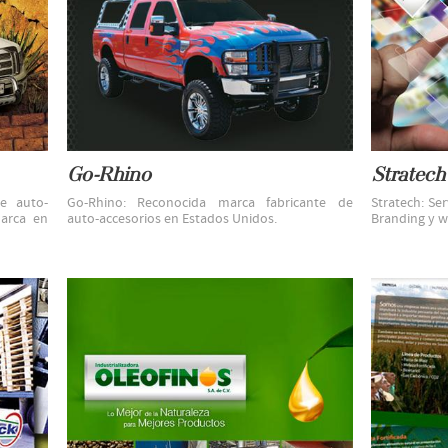
Go-Rhino
Stratech
e auto-
Go-Rhino: Reconocida marca fabricante de
Stratech: Ser
marca en
auto-accesorios en Estados Unidos.
Branding y w