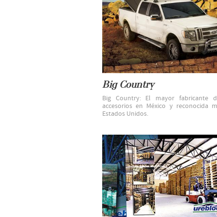
Big Country
Big Country: El mayor fabricante d
accesorios en México y reconocida 
Estados Unidos.